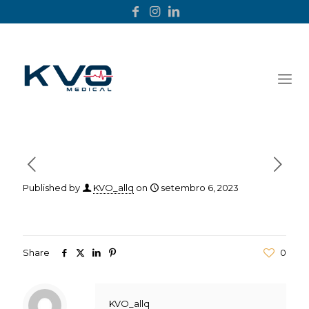
Published by
KVO_allq
on
setembro 6, 2023
Share
0
KVO_allq