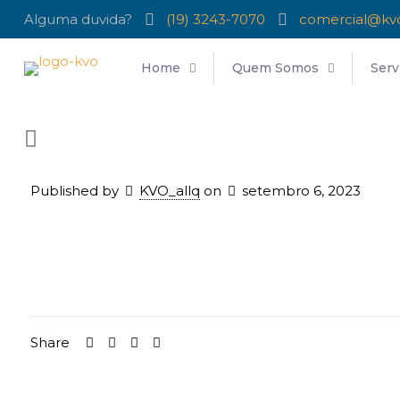
Alguma duvida?
(19) 3243-7070
comercial@kv
Home
Quem Somos
Serv
Published by
KVO_allq
on
setembro 6, 2023
Share