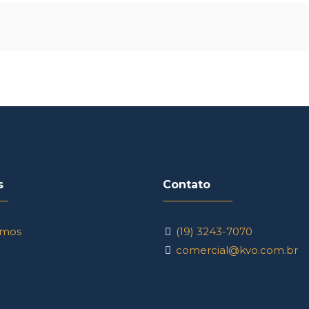
s
Contato
mos
(19) 3243-7070
comercial@kvo.com.br