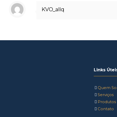
KVO_allq
Links Útei
Quem So
Serviços
Produtos
Contato