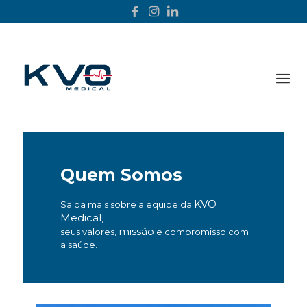
Quem Somos
KVO
Saiba mais sobre a equipe da
Medical
,
missão
seus valores,
e compromisso com
a saúde.