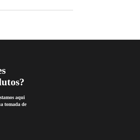
es
dutos?
Estamos aqui
sua tomada de