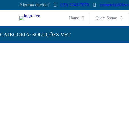
Alguma duvida?
(19) 3243-7070
comercial@kvo
Home
Quem Somos
CATEGORIA:
SOLUÇÕES VET