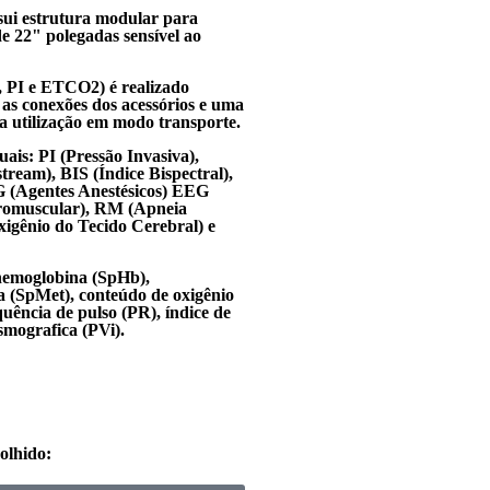
ui estrutura modular para
e 22" polegadas sensível ao
PI e ETCO2) é realizado
as conexões dos acessórios e uma
 a utilização em modo transporte.
ais: PI (Pressão Invasiva),
ream), BIS (Índice Bispectral),
G (Agentes Anestésicos) EEG
romuscular), RM (Apneia
igênio do Tecido Cerebral) e
hemoglobina (SpHb),
 (SpMet), conteúdo de oxigênio
uência de pulso (PR), índice de
ismografica (PVi).
olhido: