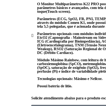
O Monitor Multiparâmetros K22 PRO poss
parâmetros básicos e avançados, com tela d
toque(Touch screen).
Parâmetros (ECG, SpO2, FR, PNI, TEMP, 
através do módulo Comen K1, onde possui 
tela 5,5 polegadas, que é acionada durante
Parâmetros opcionais com módulos individu
EtcO2 (Capnografia - Mainstream ou Sidest
ICG (Cardiografia por Bioimpedância), A
(Eletroencefalograma), TNM (Tensão Neu
Weakup), RSO2 (Saturação Regional de Ox
DC (Débito Cardíaco).
Módulo Másimo Rainbow, com leitura de 
carboxiemoglobina (SpCO), metemoglobina
(SpOC), saturação de oxigênio (SpO2), freq
perfusão (Pi) e índice de variabilidade plet
Tecnologias opcionais: Másimo e Nellcor.
Possui bateria de lítio.
Solicite atendimento abaixo para o produto esc