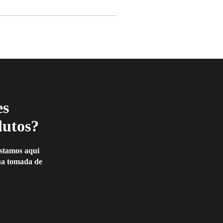
es
dutos?
Estamos aqui
sua tomada de