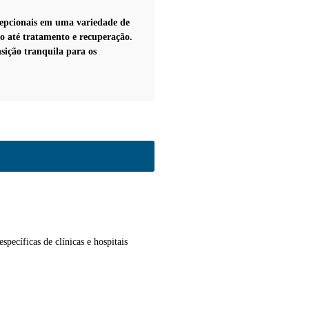
epcionais em uma variedade de
to até tratamento e recuperação.
nsição tranquila para os
pecíficas de clínicas e hospitais