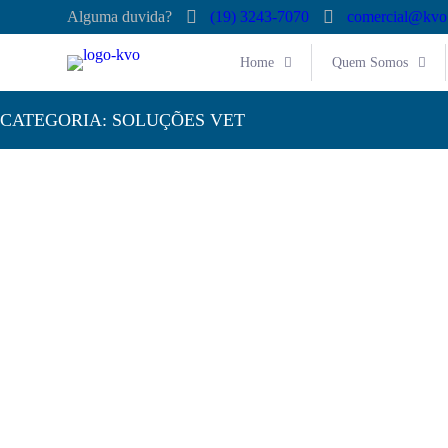
Alguma duvida?
(19) 3243-7070
comercial@kvo
Home
Quem Somos
CATEGORIA:
SOLUÇÕES VET