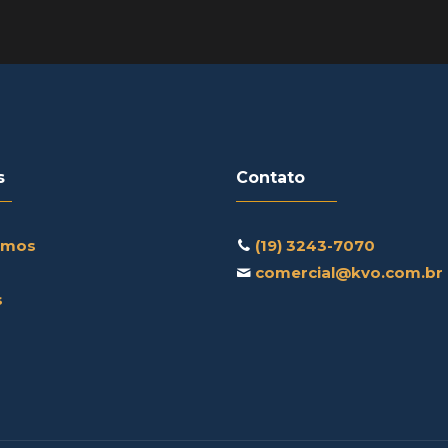
s
Contato
omos
(19) 3243-7070
comercial@kvo.com.br
s