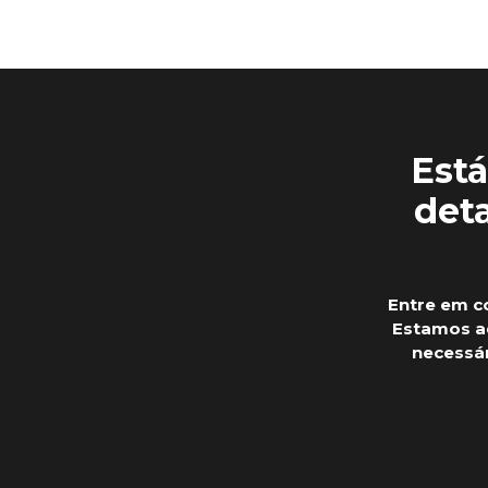
Está
deta
Entre em c
Estamos aq
necessá