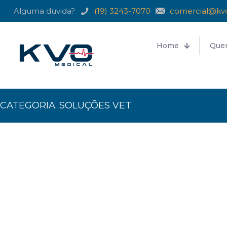
Alguma duvida?
(19) 3243-7070
comercial@kv
Home
Que
CATEGORIA:
SOLUÇÕES VET