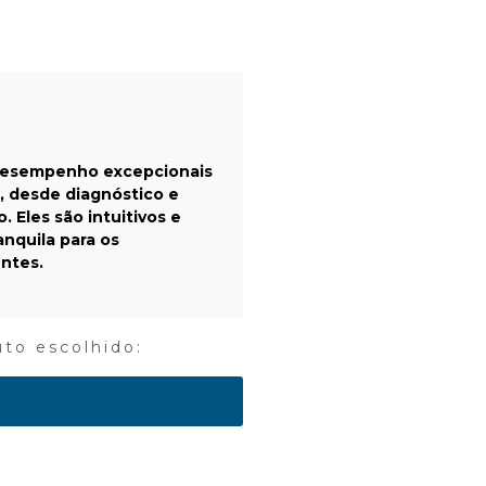
desempenho excepcionais
, desde diagnóstico e
Eles são intuitivos e
anquila para os
entes.
uto escolhido: