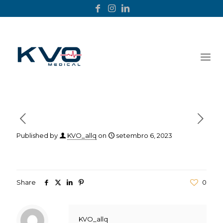
Published by
KVO_allq
on
setembro 6, 2023
Share
0
KVO_allq