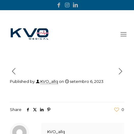
Published by
KVO_allq
on
setembro 6, 2023
Share
0
KVO_allq