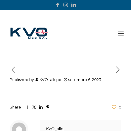
Published by
KVO_allq
on
setembro 6, 2023
Share
0
KVO_allq