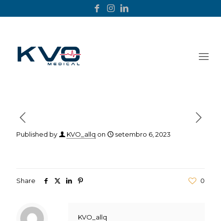
Published by
KVO_allq
on
setembro 6, 2023
Share
0
KVO_allq