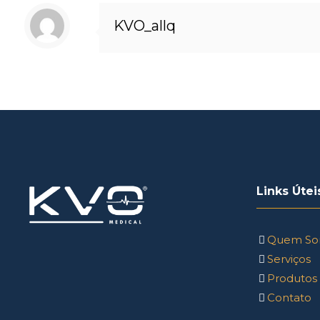
KVO_allq
Links Útei
Quem So
Serviços
Produtos
Contato