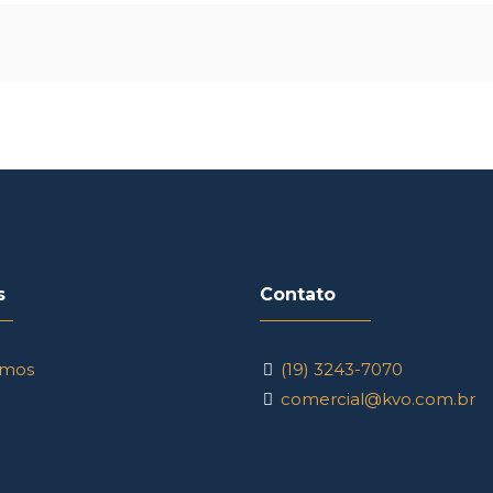
s
Contato
mos
(19) 3243-7070
comercial@kvo.com.br