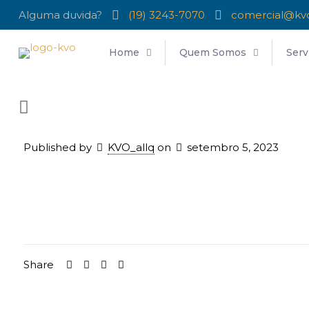
Alguma duvida?
(19) 3243-7070
comercial@kv
Home
Quem Somos
Serv
Published by
KVO_allq
on
setembro 5, 2023
Share