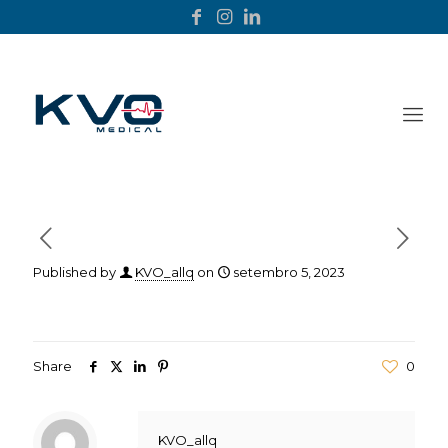
Published by
KVO_allq
on
setembro 5, 2023
Share
0
KVO_allq