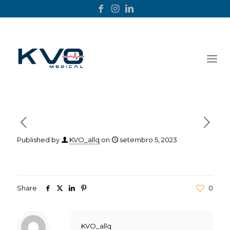
Published by
KVO_allq
on
setembro 5, 2023
Share
0
KVO_allq