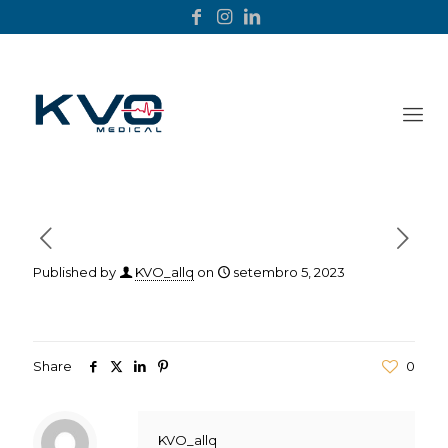
Published by
KVO_allq
on
setembro 5, 2023
Share
0
KVO_allq