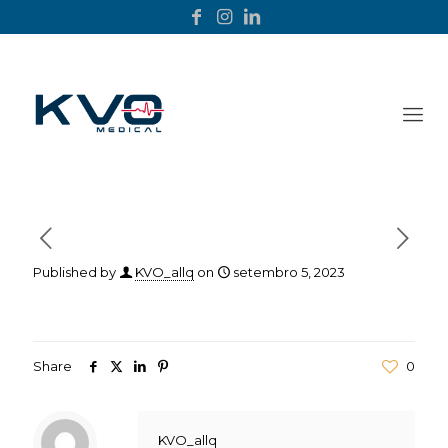
Published by
KVO_allq
on
setembro 5, 2023
Share
0
KVO_allq