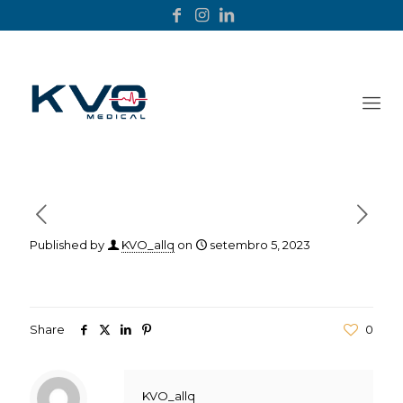
Published by
KVO_allq
on
setembro 5, 2023
Share
0
KVO_allq