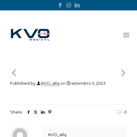
Published by
KVO_allq
on
setembro 5, 2023
Share
0
KVO_allq