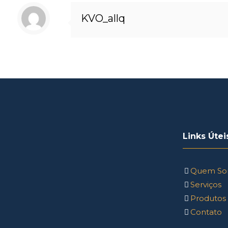
KVO_allq
Links Útei
Quem So
Serviços
Produtos
Contato