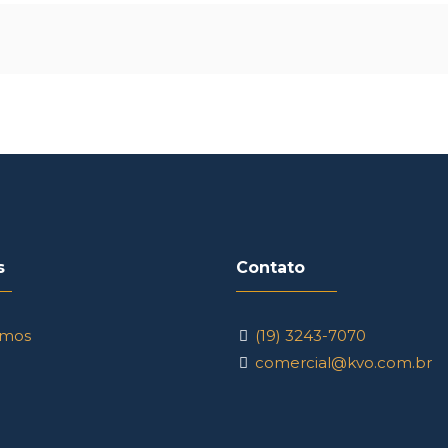
s
Contato
mos
(19) 3243-7070
comercial@kvo.com.br