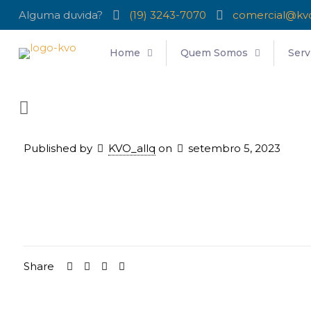
Alguma duvida?
(19) 3243-7070
comercial@kv
Home
Quem Somos
Serv
Published by
KVO_allq
on
setembro 5, 2023
Share