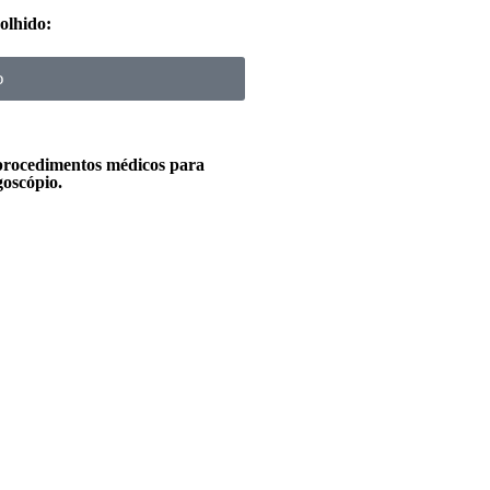
olhido:
o
 procedimentos médicos para
goscópio.