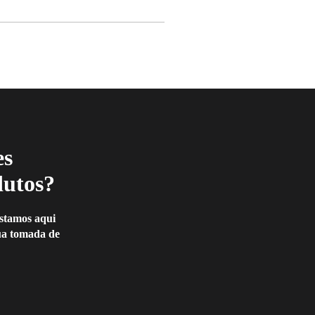
es
dutos?
Estamos aqui
sua tomada de