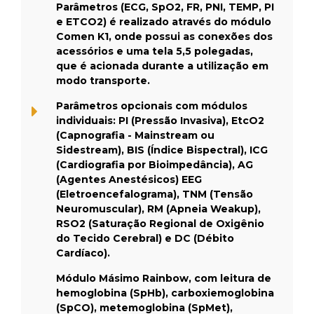
Parâmetros (ECG, SpO2, FR, PNI, TEMP, PI
e ETCO2) é realizado através do módulo
Comen K1, onde possui as conexões dos
acessórios e uma tela 5,5 polegadas,
que é acionada durante a utilização em
modo transporte.
Parâmetros opcionais com módulos
individuais: PI (Pressão Invasiva), EtcO2
(Capnografia - Mainstream ou
Sidestream), BIS (Índice Bispectral), ICG
(Cardiografia por Bioimpedância), AG
(Agentes Anestésicos) EEG
(Eletroencefalograma), TNM (Tensão
Neuromuscular), RM (Apneia Weakup),
RSO2 (Saturação Regional de Oxigênio
do Tecido Cerebral) e DC (Débito
Cardíaco).
Módulo Másimo Rainbow, com leitura de
hemoglobina (SpHb), carboxiemoglobina
(SpCO), metemoglobina (SpMet),