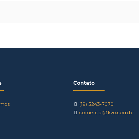
s
Contato
mos
(19) 3243-7070
comercial@kvo.com.br