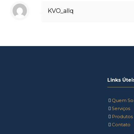
KVO_allq
Links Útei
Quem So
Serviços
Produtos
Contato