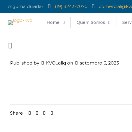
Alguma duvida?
(19) 3243-7070
comercial@kv
Home
Quem Somos
Serv
Published by
KVO_allq
on
setembro 6, 2023
Share