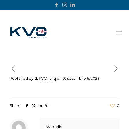
Published by
KVO_allq
on
setembro 6, 2023
Share
0
KVO_allq