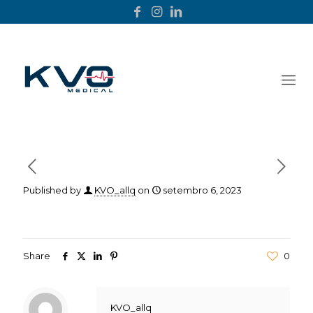
Published by
KVO_allq
on
setembro 6, 2023
Share
0
KVO_allq