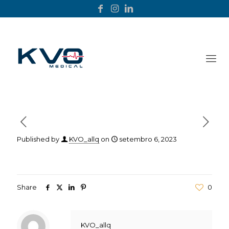
Published by
KVO_allq
on
setembro 6, 2023
Share
0
KVO_allq