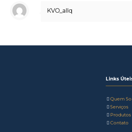
KVO_allq
Links Útei
Quem So
Serviços
Produtos
Contato