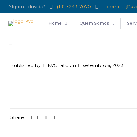
Alguma duvida?
(19) 3243-7070
comercial@kv
Home
Quem Somos
Serv
Published by
KVO_allq
on
setembro 6, 2023
Share