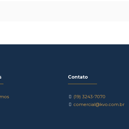
s
Contato
mos
(19) 3243-7070
comercial@kvo.com.br