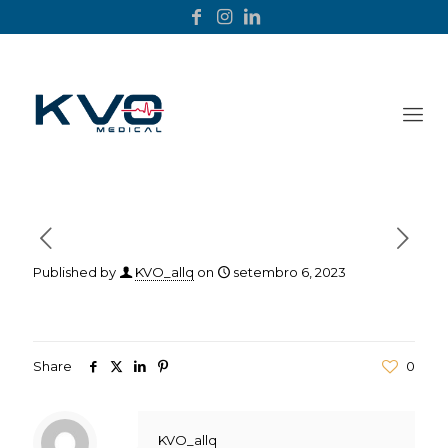
Published by
KVO_allq
on
setembro 6, 2023
Share
0
KVO_allq