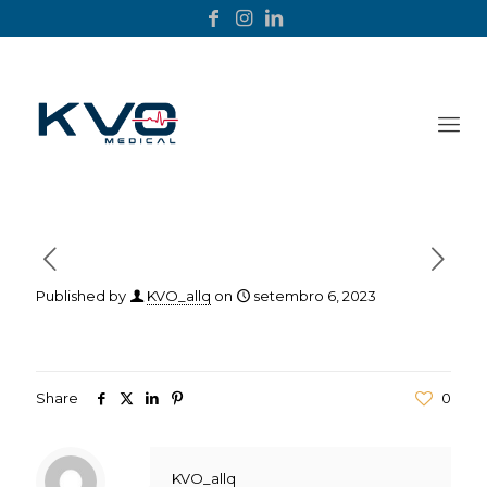
Published by
KVO_allq
on
setembro 6, 2023
Share
0
KVO_allq