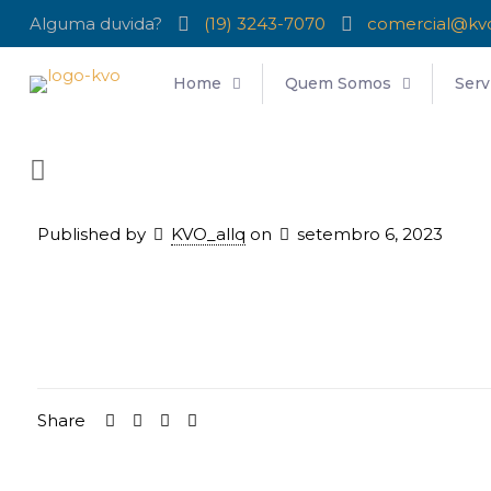
Alguma duvida?
(19) 3243-7070
comercial@kv
Home
Quem Somos
Serv
Published by
KVO_allq
on
setembro 6, 2023
Share