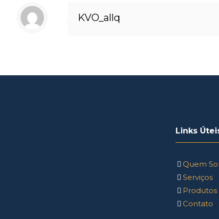
KVO_allq
Links Útei
Quem So
Serviços
Produtos
Contato