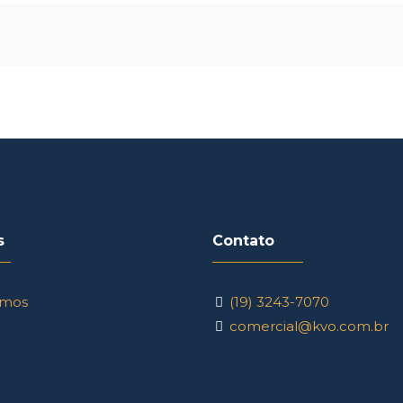
s
Contato
mos
(19) 3243-7070
comercial@kvo.com.br