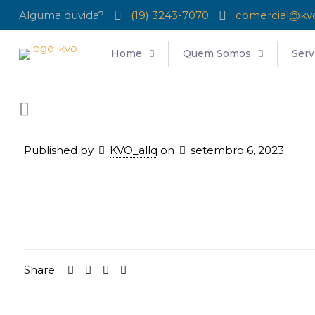
Alguma duvida?
(19) 3243-7070
comercial@kv
Home
Quem Somos
Serv
Published by
KVO_allq
on
setembro 6, 2023
Share