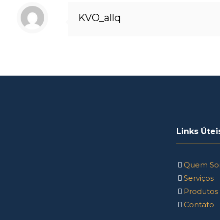
KVO_allq
Links Útei
Quem So
Serviços
Produtos
Contato