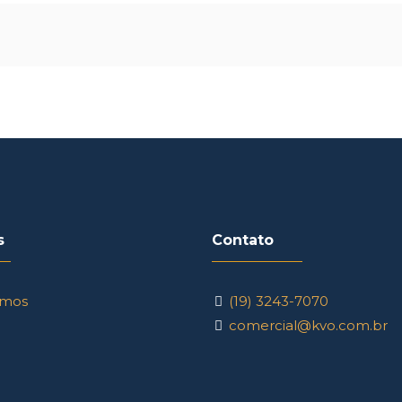
s
Contato
mos
(19) 3243-7070
comercial@kvo.com.br