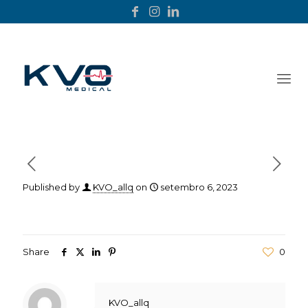
Published by
KVO_allq
on
setembro 6, 2023
Share
0
KVO_allq