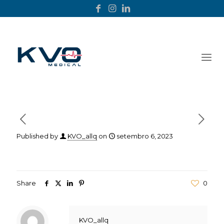
Published by
KVO_allq
on
setembro 6, 2023
Share
0
KVO_allq