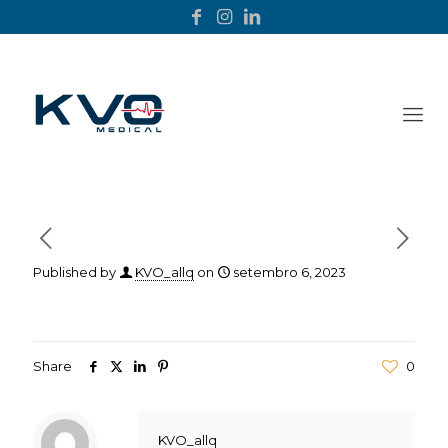
Published by
KVO_allq
on
setembro 6, 2023
Share
0
KVO_allq