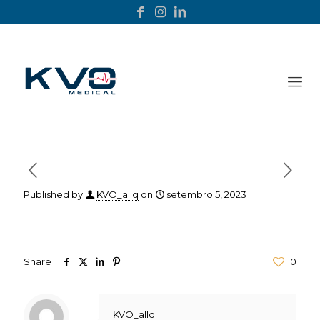
Published by
KVO_allq
on
setembro 5, 2023
Share
0
KVO_allq