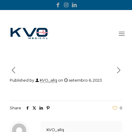
Published by
KVO_allq
on
setembro 6, 2023
Share
0
KVO_allq