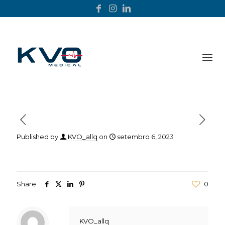
Published by
KVO_allq
on
setembro 6, 2023
Share
0
KVO_allq