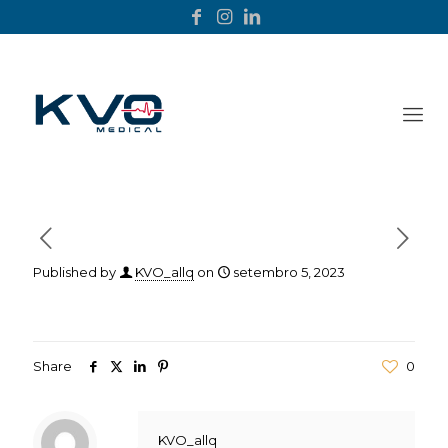
Published by
KVO_allq
on
setembro 5, 2023
Share
0
KVO_allq