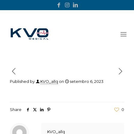
Published by
KVO_allq
on
setembro 6, 2023
Share
0
KVO_allq