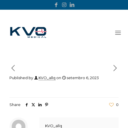
Published by
KVO_allq
on
setembro 6, 2023
Share
0
KVO_allq