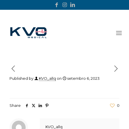
Published by
KVO_allq
on
setembro 6, 2023
Share
0
KVO_allq