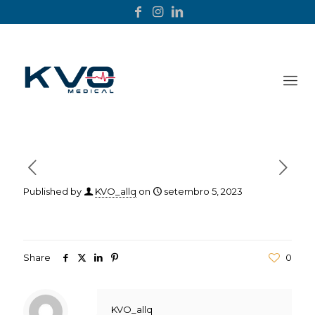
Published by
KVO_allq
on
setembro 5, 2023
Share
0
KVO_allq