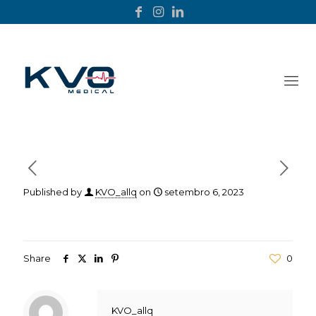
Published by
KVO_allq
on
setembro 6, 2023
Share
0
KVO_allq