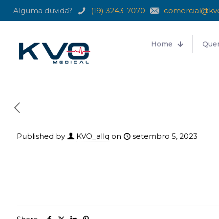
Alguma duvida?
(19) 3243-7070
comercial@kv
Home
Que
Published by
KVO_allq
on
setembro 5, 2023