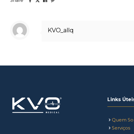
Share
KVO_allq
Links Útei
Quem So
Serviços