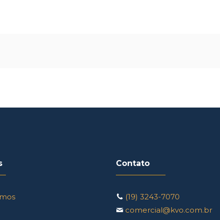
s
Contato
mos
(19) 3243-7070
comercial@kvo.com.br