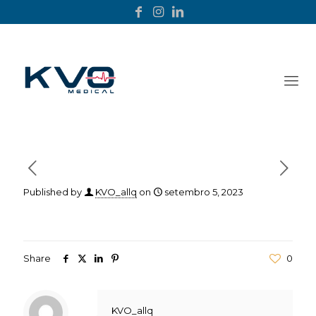
Published by
KVO_allq
on
setembro 5, 2023
Share
0
KVO_allq