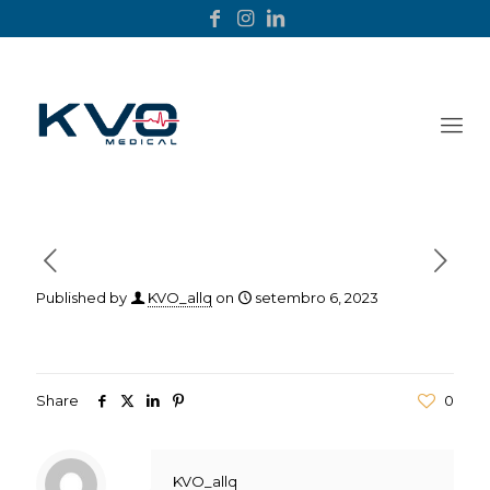
Published by
KVO_allq
on
setembro 6, 2023
Share
0
KVO_allq