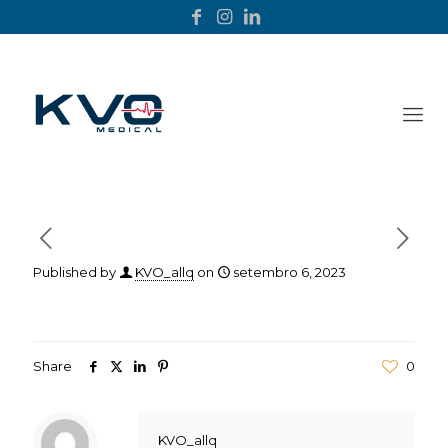
Published by
KVO_allq
on
setembro 6, 2023
Share
0
KVO_allq