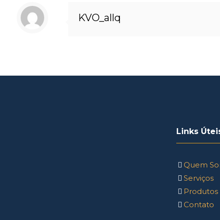
KVO_allq
Links Útei
Quem So
Serviços
Produtos
Contato