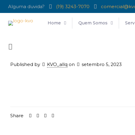
Alguma duvida?
(19) 3243-7070
comercial@kv
Home
Quem Somos
Serv
Published by
KVO_allq
on
setembro 5, 2023
Share