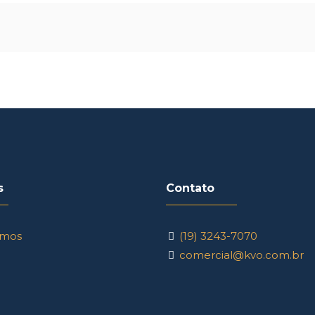
s
Contato
mos
(19) 3243-7070
comercial@kvo.com.br