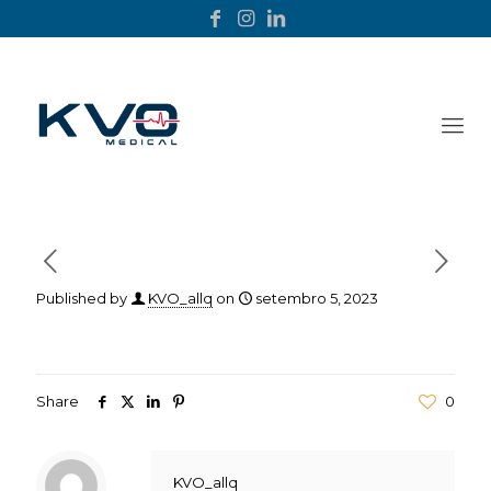
Published by
KVO_allq
on
setembro 5, 2023
Share
0
KVO_allq